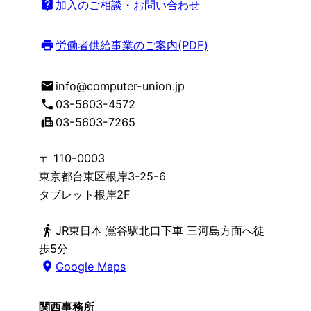
live_help
加入のご相談・お問い合わせ
print
労働者供給事業のご案内(PDF)
mail
info@computer-union.jp
phone
03-5603-4572
fax
03-5603-7265
〒 110-0003
東京都台東区根岸3-25-6
タブレット根岸2F
directions_walk
JR東日本 鴬谷駅北口下車 三河島方面へ徒
歩5分
place
Google Maps
関西事務所