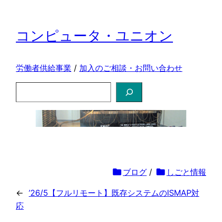
コンピュータ・ユニオン
労働者供給事業
/
加入のご相談・お問い合わせ
検
索
folder
ブログ
/
folder
しごと情報
←
’26/5【フルリモート】既存システムのISMAP対
応