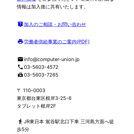
情報は加入後に共有いたします。
live_help
加入のご相談・お問い合わせ
print
労働者供給事業のご案内(PDF)
mail
info@computer-union.jp
phone
03-5603-4572
fax
03-5603-7265
〒 110-0003
東京都台東区根岸3-25-6
タブレット根岸2F
directions_walk
JR東日本 鴬谷駅北口下車 三河島方面へ徒
歩5分