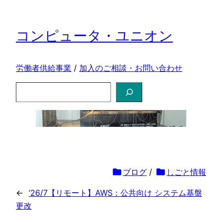
コンピュータ・ユニオン
労働者供給事業
/
加入のご相談・お問い合わせ
検
索
folder
ブログ
/
folder
しごと情報
←
’26/7【リモート】AWS：公共向け システム基盤
更改