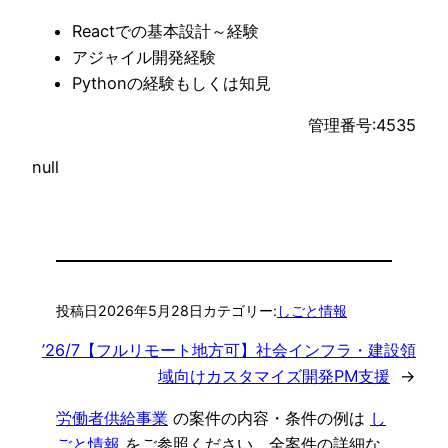
Reactでの基本設計～経験
アジャイル開発経験
Pythonの経験もしくは知見
管理番号:4535
null
投稿日
2026年5月28日
カテゴリー:
しごと情報
’26/7【フルリモート地方可】社会インフラ・建設領
域向けカスタマイズ開発PM支援
→
労働者供給事業
の案件の内容・条件の例は
し
ごと情報
をご参照ください。全案件の詳細な