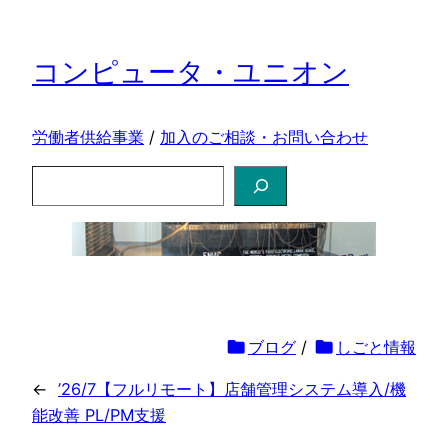
コンピュータ・ユニオン
労働者供給事業
/
加入のご相談・お問い合わせ
検
索
folder
ブログ
/
folder
しごと情報
←
’26/7【フルリモート】店舗管理システム導入/機
能改善 PL/PM支援