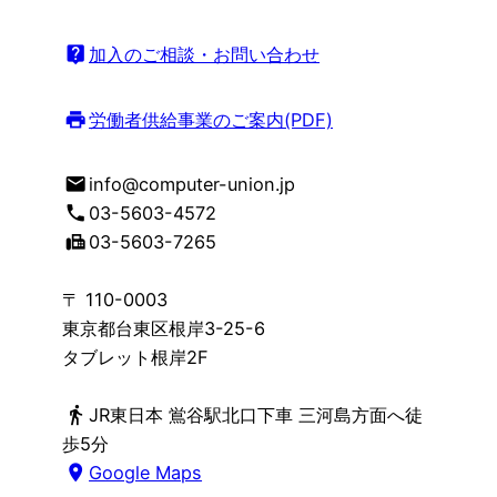
live_help
加入のご相談・お問い合わせ
print
労働者供給事業のご案内(PDF)
mail
info@computer-union.jp
phone
03-5603-4572
fax
03-5603-7265
〒 110-0003
東京都台東区根岸3-25-6
タブレット根岸2F
directions_walk
JR東日本 鴬谷駅北口下車 三河島方面へ徒
歩5分
place
Google Maps